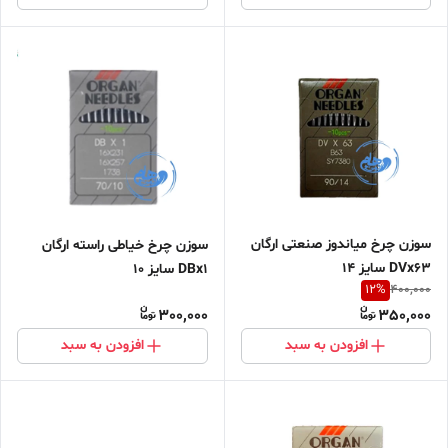
سوزن چرخ میاندوز صنعتی ارگان
سوزن چرخ خیاطی راسته ارگان
DVx63 سایز ۱۴
DBx1 سایز ۱۰
12
%
400,000
300,000
350,000
افزودن به سبد
افزودن به سبد