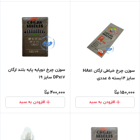
سوزن چرخ دوپایه پایه بلند ارگان
سوزن چرخ خیاطی ارگان HAx1
DPx17 سایز ۱۹
سایز 14بسته 5 عددی
400,000
150,000
افزودن به سبد
افزودن به سبد