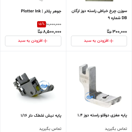
سوزن چرخ خیاطی راسته دوز ارگان
جوهر پلاتر | Plotter Ink
DB شماره 9
15
%
10,000,000
8,500,000
300,000
افزودن به سبد
افزودن به سبد
پایه مغزی دوقلو راسته دوز 1.4
پایه نیش غلطک دار 1/16
تماس بگیرید
تماس بگیرید