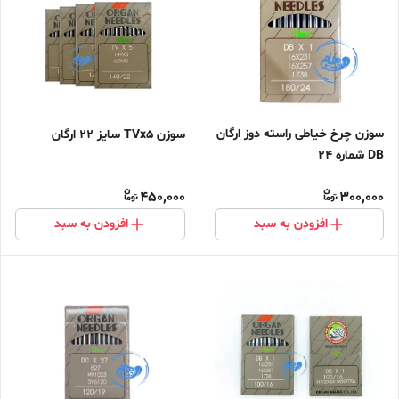
سوزن چرخ خیاطی راسته دوز ارگان
سوزن TVx5 سایز 22 ارگان
DB شماره 24
450,000
300,000
افزودن به سبد
افزودن به سبد