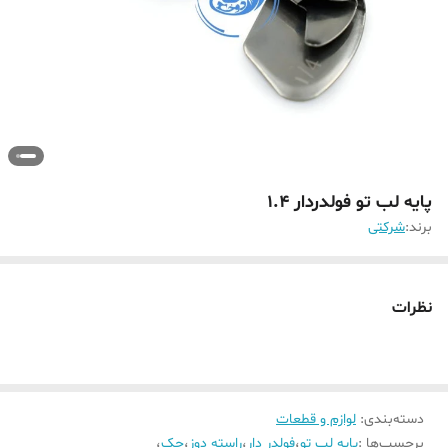
پایه لب تو فولدردار 1.4
برند:
شرکتی
نظرات
دسته‌بندی
:
لوازم و قطعات
برچسب‌ها :
پایه لب تو
،
فولدر دار
،
راسته دوز
،
جک
،