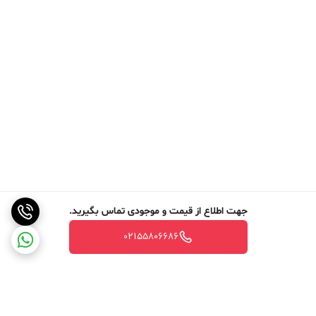
جهت اطلاع از قیمت و موجودی تماس بگیرید.
02155806686