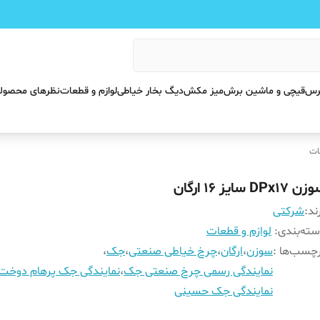
پرس
قیچی و ماشین برش
میز مکش
دیگ بخار خیاطی
لوازم و قطعات
نظرهای محصول
ات
 DPx17 سایز 16 ارگان
ند:
شرکتی
ته‌بندی
:
لوازم و قطعات
چسب‌ها :
سوزن
،
ارگان
،
چرخ خیاطی صنعتی
،
جک
،
نمایندگی رسمی چرخ صنعتی جک
،
نمایندگی جک پرهام دوخت
نمایندگی جک حسینی