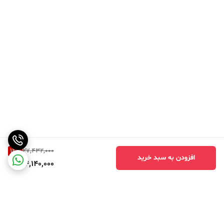
12
%
27,432,000
افزودن به سبد خرید
24,140,000