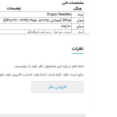
مشخصات فنی
ویژگی
توضیحات
برند
Organ Needles
مدل
DPx5 (معادل: ۱۳۵×۵، DPx134، 134R/1955)
سایز
۱۲۵/۲۰
نوع
سوزن صنعتی دوپایه پایه‌کوتاه
کاربرد
مناسب برای پارچه‌های ضخیم و چندلایه
سازگاری
قابل استفاده در چرخ‌های صنعتی پایه‌کوتاه با سیستم ۱۳۵×۵، DPx134
نظرات
شما هم درباره این محصول نظر خود را بنویسید.
برای ثبت نظر، لازم است ابتدا وارد حساب کاربری خود شوی
افزودن نظر