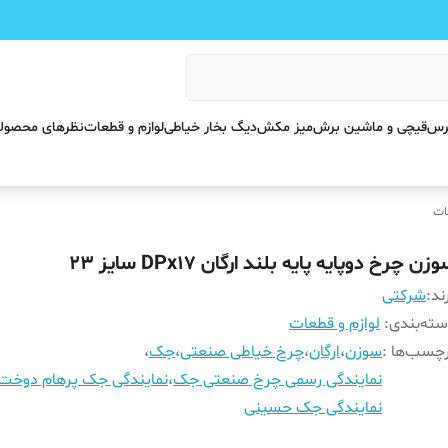
پرس
قیچی و ماشین برش
میز مکش
دیگ بخار خیاطی
لوازم و قطعات
نظرهای محصول
ات
زن چرخ دوپایه پایه بلند ارگان DPx17 سایز ۲۳
ند:
شرکتی
ته‌بندی
:
لوازم و قطعات
چسب‌ها :
سوزن
،
ارگان
،
چرخ خیاطی صنعتی
،
جک
،
نمایندگی رسمی چرخ صنعتی جک
،
نمایندگی جک پرهام دوخت
نمایندگی جک حسینی