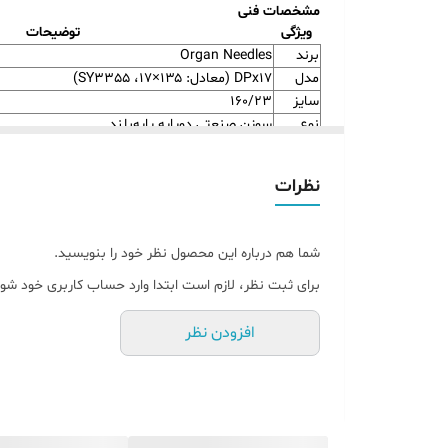
مشخصات فنی
ویژگی
توضیحات
برند
Organ Needles
مدل
DPx17 (معادل: ۱۳۵×۱۷، SY3355)
سایز
۱۶۰/۲۳
نوع
سوزن صنعتی دوپایه پایه‌بلند
کاربرد
مناسب برای پارچه‌های فوق‌العاده ضخیم و مقاوم
سازگاری
قابل استفاده در چرخ‌های صنعتی دوپایه با سیستم 17، ۱۳۵×۱۷، SY3355
نظرات
شما هم درباره این محصول نظر خود را بنویسید.
برای ثبت نظر، لازم است ابتدا وارد حساب کاربری خود شوی
افزودن نظر