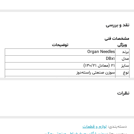
نقد و بررسی
مشخصات فنی
ویژگی
توضیحات
برند
Organ Needles
مدل
DBx1
سایز
۲۱ (معادل ۱۳۰/۲۱)
نوع
سوزن صنعتی راسته‌دوز
کاربرد
مناسب برای دوخت پارچه‌های بسیار ضخیم و صنعتی
قابل استفاده در چرخ‌های راسته‌دوز صنعتی مانند Juki، Brother،
سازگاری
Typical، Zoje، Jack و سایر مدل‌های مشابه
نظرات
دسته‌بندی
:
لوازم و قطعات
برچسب‌ها :
سوزن
،
ارگان
،
چرخ خیاطی صنعتی
،
جک
،