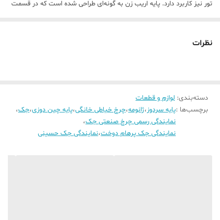
تور نیز کاربرد دارد. پایه اریب زن به گونه‌ای طراحی شده است که در قسمت
میانی آن یک زبانه جهت تنظیم لبه پارچه و جلوگیری از جابجا شدن آن در
زمان دوخت وجود دارد این زبانه باعث تمیزی و یکنواختی دوخت می‌شود.
نظرات
برای استفاده از این پایه سردوز باید از دوخت زیگزاگ با عرض دوخت بالا
استفاده کرد. سوزن در سمت چپ و راست زبانه حرکت می‌کند و دوخت
می‌زند.
دسته‌بندی
:
لوازم و قطعات
برچسب‌ها :
پایه سردوز
،
ژانومه
،
چرخ خیاطی خانگی
،
پایه چین دوزی
،
جک
،
نمایندگی رسمی چرخ صنعتی جک
،
نمایندگی جک پرهام دوخت
،
نمایندگی جک حسینی