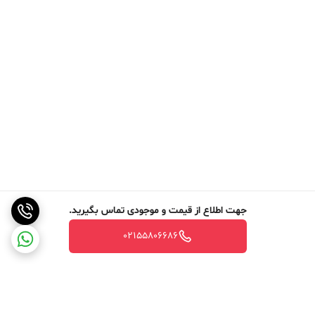
جهت اطلاع از قیمت و موجودی تماس بگیرید.
02155806686