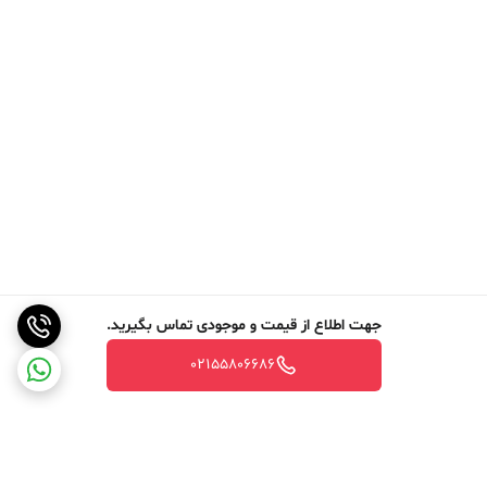
جهت اطلاع از قیمت و موجودی تماس بگیرید.
02155806686