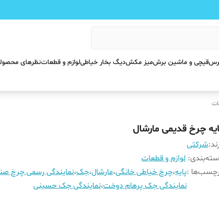
پرس
قیچی و ماشین برش
میز مکش
دیگ بخار خیاطی
لوازم و قطعات
نظرهای محصول
ات
ایه چرخ قدیمی مارشال
ند:
شرکتی
ته‌بندی
:
لوازم و قطعات
چسب‌ها :
پایه
،
چرخ خیاطی خانگی
،
مارشال
،
جک
،
نمایندگی رسمی چرخ ص
نمایندگی جک پرهام دوخت
،
نمایندگی جک حسینی