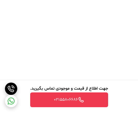
جهت اطلاع از قیمت و موجودی تماس بگیرید.
02155806686