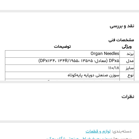
نقد و بررسی
مشخصات فنی
ویژگی
توضیحات
برند
Organ Needles
مدل
DPx5 (معادل: DPx134، 134R/1955، ۱۳۵×۵)
سایز
۱۱۰/۱۸
نوع
سوزن صنعتی دوپایه پایه‌کوتاه
کاربرد
مناسب برای پارچه‌های نیمه‌ضخیم تا سنگین
قابل استفاده در چرخ‌های صنعتی پایه‌کوتاه با سیستم DPx5،
سازگاری
DPx134، ۱۳۵×۵
نظرات
دسته‌بندی
:
لوازم و قطعات
برچسب‌ها :
سوزن
،
چرخ خیاطی صنعتی
،
ارگان
،
جک
،