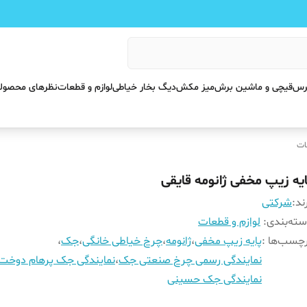
پرس
قیچی و ماشین برش
میز مکش
دیگ بخار خیاطی
لوازم و قطعات
نظرهای محصول
ات
ایه زیپ مخفی ژانومه قایقی
ند:
شرکتی
ته‌بندی
:
لوازم و قطعات
چسب‌ها :
پایه زیپ مخفی
،
ژانومه
،
چرخ خیاطی خانگی
،
جک
،
نمایندگی رسمی چرخ صنعتی جک
،
نمایندگی جک پرهام دوخت
نمایندگی جک حسینی