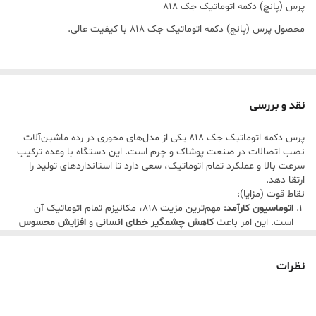
پرس (پانچ) دکمه اتوماتیک جک 818
محصول پرس (پانچ) دکمه اتوماتیک جک 818 با کیفیت عالی.
نقد و بررسی
پرس دکمه اتوماتیک جک 818 یکی از مدل‌های محوری در رده ماشین‌آلات
نصب اتصالات در صنعت پوشاک و چرم است. این دستگاه با وعده ترکیب
سرعت بالا و عملکرد تمام اتوماتیک، سعی دارد تا استانداردهای تولید را
ارتقا دهد.
نقاط قوت (مزایا):
اتوماسیون کارآمد:
مهم‌ترین مزیت 818، مکانیزم تمام اتوماتیک آن
است. این امر باعث
کاهش چشمگیر خطای انسانی
و
افزایش محسوس
سرعت تولید
می‌شود. پس از تنظیم اولیه، اپراتور تنها بر نظارت فرآیند
تمرکز می‌کند، که این امر به ویژه در تولید انبوه، خستگی اپراتور را کاهش
می‌دهد.
نظرات
کیفیت ساخت و دوام برند جک (Jack):
برند جک به طور کلی به ساخت
ماشین‌آلات بادوام با طول عمر بالا مشهور است. این دستگاه نیز معمولاً
از قطعات مکانیکی و پنوماتیک با کیفیتی بهره می‌برد که تحت شرایط