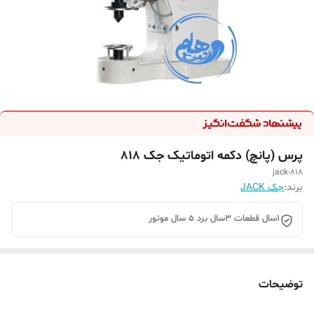
پرس (پانچ) دکمه اتوماتیک جک 818
jack-818
برند:
جک JACK
1سال قطعات 3سال برد 5 سال موتور
توضیحات