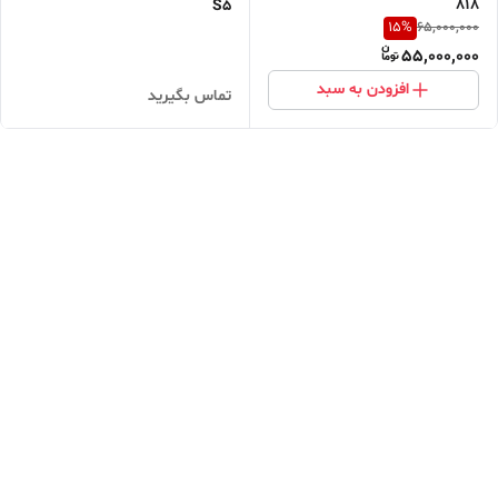
818
S5
15
%
65,000,000
55,000,000
افزودن به سبد
تماس بگیرید