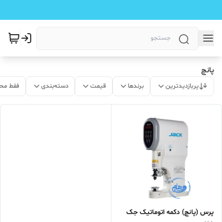
پانچ
پربازدیدترین
برندها
قیمت
دسته‌بندی
فقط مح
پرس (پانچ) دکمه اتوماتیک جک