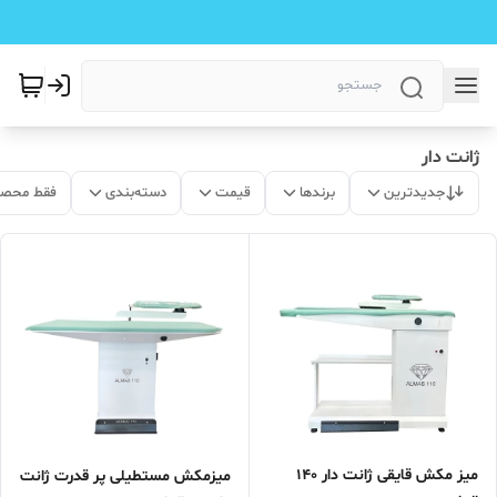
ژانت دار
جدیدترین
برندها
قیمت
دسته‌بندی
فقط محصو
میز مکش قایقی ژانت دار 140
میزمکش مستطیلی پر قدرت ژانت