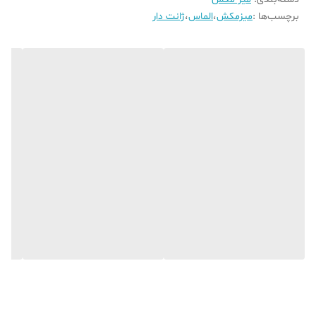
برچسب‌ها :
میزمکش
،
الماس
،
ژانت دار