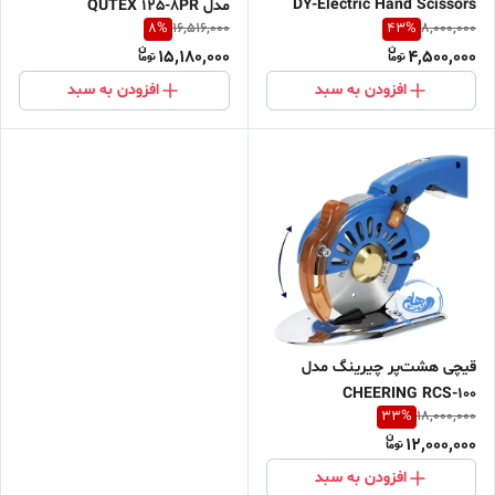
DY-Electric Hand Scissors
مدل QUTEX 125-8PR
8
%
43
%
16,516,000
8,000,000
15,180,000
4,500,000
افزودن به سبد
افزودن به سبد
قیچی هشت‌پر چیرینگ مدل
CHEERING RCS-100
33
%
18,000,000
12,000,000
افزودن به سبد