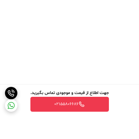
جهت اطلاع از قیمت و موجودی تماس بگیرید.
02155806686