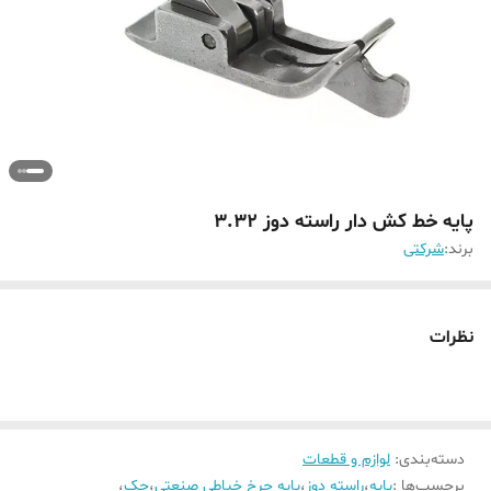
پایه خط کش دار راسته دوز 3.32
برند:
شرکتی
نظرات
دسته‌بندی
:
لوازم و قطعات
برچسب‌ها :
پایه
،
راسته دوز
،
پایه چرخ خیاطی صنعتی
،
جک
،