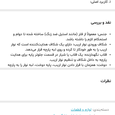
1. کاربرد اصلی:
دوخت نوار اریب:
برای دوخت تمیز و حرفه‌ای نوار اریب به لبه پارچه،
سجاف، یا لبه‌های منحنی.
نقد و بررسی
تزئین:
ایده‌آل برای ایجاد لبه‌های تزئینی، نوارهای سجاف، یا لبه‌های
جنس: معمولاً از فلز (مانند استیل ضد زنگ) ساخته شده تا دوام و
لباس با رنگ‌ها و طرح‌های مختلف نوار اریب.
استحکام لازم را داشته باشد.
2. سازگاری:
شکاف ورودی نوار اریب: دارای یک شکاف هدایت‌کننده است که نوار
اریب را به طور خودکار تا کرده و روی لبه پارچه قرار می‌دهد.
بدون ساق (Snap-On/Low Shank):
این پایه به صورت “اسنپ-آن”
قلاب نگهدارنده: یک قلاب یا شیار در قسمت جلوتر پایه برای هدایت
(Snap-On) طراحی شده است، به معنی اتصال آسان و سریع به
پارچه به داخل شکاف و تنظیم نوار اریب.
دوخت: همزمان با قرار دادن نوار اریب، پایه دوخت، لبه نوار را به پارچه
نگهدارنده پایه (Presser Foot Holder) چرخ خیاطی بدون نیاز به پیچ
می‌دوزد
گوشتی.
نظرات
چرخ خیاطی‌های خانگی:
سازگار با اکثر چرخ خیاطی‌های خانگی که از
سیستم پایه “اسنپ-آن” یا “ساق کوتاه” (Low Shank) استفاده می‌کنند.
(لازم است پیش از خرید، سازگاری دقیق با مدل چرخ خیاطی خود را
بررسی کنید).
دسته‌بندی
:
لوازم و قطعات