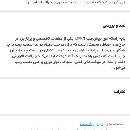
قرار گیرد و دوخت به‌صورت مستقیم و بدون انحراف انجام شود.
. مناسب برای دوخت نوارهای تزئینی یا نوار اریب
این پایه انتخاب مناسبی برای نصب نوارهای تزئینی در سمت چپ لباس،
نقد و بررسی
مانتو یا لباس کودک است، جایی که حفظ فاصله دقیق از لبه اهمیت دارد.
پایه راسته دوز نیش‌چپ 1.32N یکی از قطعات تخصصی و پرکاربرد در
نصب آسان و هماهنگ با اکثر چرخ‌های صنعتی
چرخ‌های خیاطی صنعتی است که برای دوخت دقیق در لبه سمت چپ پارچه
نصب این پایه بسیار سریع و ساده است و با اکثر برندهای چرخ راسته‌دوز
به کار می‌رود. این پایه با طراحی خاص دارای زائده‌ای در سمت چپ (نیش
چپ) است که نقش راهنما را هنگام دوخت ایفا می‌کند و باعث افزایش
صنعتی مانند **جک (JACK)، ژانومه صنعتی، نی
دقت و نظم در دوخت‌های خطی، سجاف، نوار دوزی و حتی نصب زیپ
می‌شود.
نظرات
دسته‌بندی
:
لوازم و قطعات