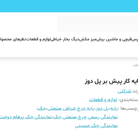
پرس
قیچی و ماشین برش
میز مکش
دیگ بخار خیاطی
لوازم و قطعات
نظرهای محصول
ات
ایه کار پیش بر پل دوز
ند:
شرکتی
ته‌بندی
:
لوازم و قطعات
چسب‌ها :
پایه
،
پل دوز
،
پایه چرخ خیاطی صنعتی
،
جک
،
نمایندگی رسمی چرخ صنعتی جک
،
نمایندگی جک پرهام دوخت
نمایندگی جک حسینی