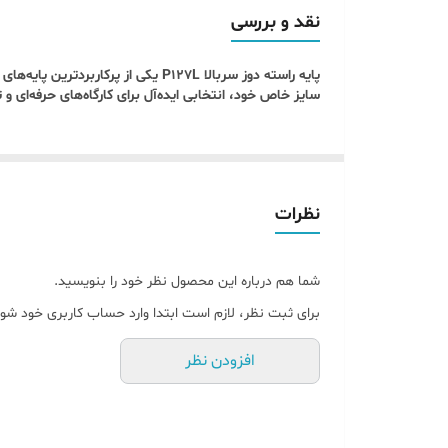
قابلیت نصب آسان روی اکثر مدل‌های چرخ راسته‌د
نقد و بررسی
عملکرد دقیق و نرم حتی در دوخت‌های طولانی.
پایه راسته دوز سربالا P127L یکی 
دوام و کیفیت بالا
سایز خاص خود، انتخابی ایده‌آل برای کارگاه‌های حرفه‌ای و
ساخته شده از آلیاژ مقاوم و ضد سایش.
مناسب برای استفاده مداوم در خطوط تولید.
کاربرد گسترده
قابل استفاده برای پارچه‌های نازک، متوسط و ضخی
نظرات
ایده‌آل برای دوخت‌های ظریف و صنعتی.
کاربردهای پایه راسته دوز سربالا P127L
شما هم درباره این محصول نظر خود را بنویسید.
صنایع پوشاک
(مانتو، کت، پیراهن، شلوار و لباس‌های 
برای ثبت نظر، لازم است ابتدا وارد حساب کاربری خود شوی
دوخت جین، کتان و پارچه‌های ضخیم
.
افزودن نظر
کارگاه‌های تولیدی صنعتی و نیمه‌صنعتی
.
دوخت‌های طولانی و سری‌دوزی
برای افزایش سرعت و 