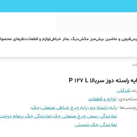
پرس
قیچی و ماشین برش
میز مکش
دیگ بخار خیاطی
لوازم و قطعات
نظرهای محصول
ات
یه راسته دوز سربالا P 127 L
ند:
شرکتی
ته‌بندی
:
لوازم و قطعات
چسب‌ها :
پایه
،
راسته دوز
،
پایه چرخ خیاطی صنعتی
،
جک
،
نمایندگی رسمی چرخ صنعتی جک
،
نمایندگی جک پرهام دوخت
نمایندگی جک حسینی