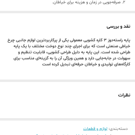
صرفه‌جویی در زمان و هزینه برای خیاطان.
طراحی کشویی
راحتی در استفاده و تعویض سریع.
نقد و بررسی
افزایش دقت در هنگام دوخت.
پایه راسته‌دوز 3 کاره کشویی معمولی یکی از پرکاربردترین لوازم جانبی چرخ
سازگار با چرخ‌های راسته‌دوز صنعتی
خیاطی صنعتی است که برای اجرای چند نوع دوخت مختلف با یک پایه
قابل نصب روی اکثر مدل‌های راسته‌دوز.
طراحی شده است. این پایه به دلیل طراحی کشویی، قابلیت تنظیم و
سهولت در جابه‌جایی دارد و همین ویژگی آن را به گزینه‌ای مناسب برای
عملکرد روان و بدون لرزش.
کارگاه‌های تولیدی و خیاطان حرفه‌ای تبدیل کرده است
دوام و کیفیت بالا
ساخته شده از آلیاژ مقاوم و ضدسایش.
مناسب برای استفاده طولانی‌مدت در تولیدات انبوه.
نظرات
کاربردهای پایه راسته دوز 3 کاره کشویی معمولی
دوخت‌های عمومی در صنایع پوشاک
(مانتو، کت، شلوار، پیراهن و لباس
روزمره).
دوخت پارچه‌های نازک تا ضخیم
با کیفیت یکسان.
دسته‌بندی
:
لوازم و قطعات