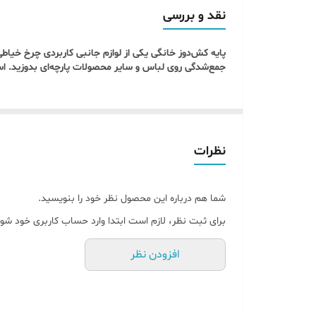
قابل استفاده روی اکثر مدل‌های چرخ خیاطی خانگی
نقد و بررسی
نصب آسان و بدون نیاز به ابزار اضافی.
پایه کش‌دوز خانگی یکی از لوازم جانبی کاربردی چرخ خی
دوخت سریع و دقیق
جمع‌شدگی روی لباس و سایر محصولات پارچه‌ای بدوزید. است
افزایش سرعت کار در مقایسه با دوخت دستی.
ایجاد دوخت‌های محکم و بادوام.
کیفیت ساخت بالا
ساخته شده از جنس مقاوم و سبک.
نظرات
عمر طولانی و کارایی بالا در استفاده مداوم.
کاربردهای پایه کش دوز خانگی
شما هم درباره این محصول نظر خود را بنویسید.
دوخت
دامن‌ها و لباس‌های کش‌دار
.
برای ثبت نظر، لازم است ابتدا وارد حساب کاربری خود شوی
اتصال کش به
شلوار، دامن، مانتو و لباس‌های ورزشی
.
افزودن نظر
مناسب برای
لباس بچگانه و نوزادی
.
کاربردی برای
کارهای هنری و تزئینی با پارچه
.