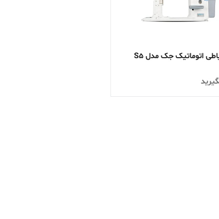
طی اتوماتیک جک مدل S5
یرید