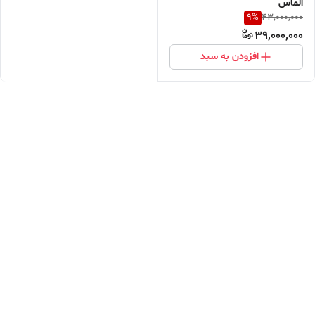
الماس
9
%
43,000,000
39,000,000
افزودن به سبد