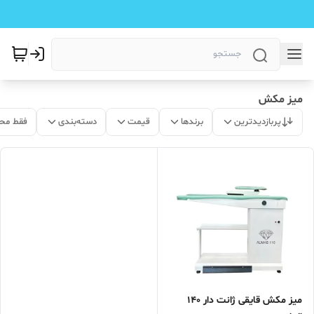
میز مکش
پربازدیدترین
برندها
قیمت
دسته‌بندی
فقط مح
میز مکش قایقی ژانت دار 140