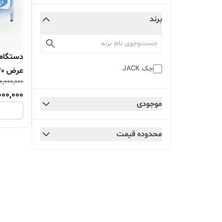
برند
دستگاه 
جک JACK
عرض 120 سانتی متر جک JKS
0,000,000
000,000
موجودی
محدوده قیمت