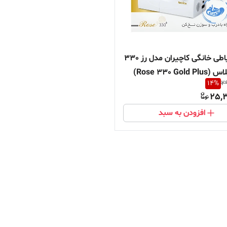
چرخ خیاطی خانگی کاچیران مدل رز 330
Rose 330 Gol)
14
%
29
25,3
افزودن به سبد