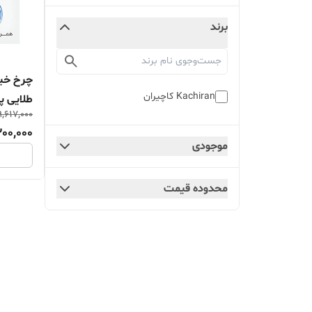
برند
Kachiran کاچیران
طلایی پلاس (d Plus
,617,000
00,000
موجودی
محدوده قیمت