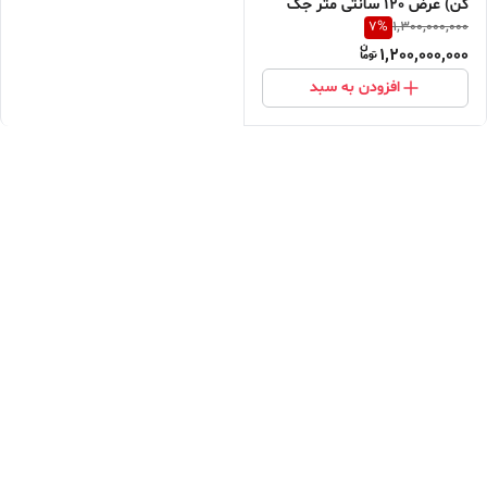
کن) عرض 120 سانتی متر جک
7
%
1,300,000,000
JKS
1,200,000,000
افزودن به سبد