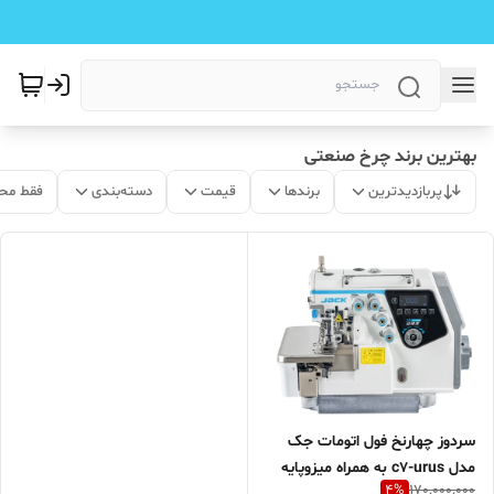
بهترین برند چرخ صنعتی
پربازدیدترین
برندها
قیمت
دسته‌بندی
فقط مح
سردوز چهارنخ فول اتومات جک
مدل c7-urus به همراه میزوپایه
4
%
170,000,000