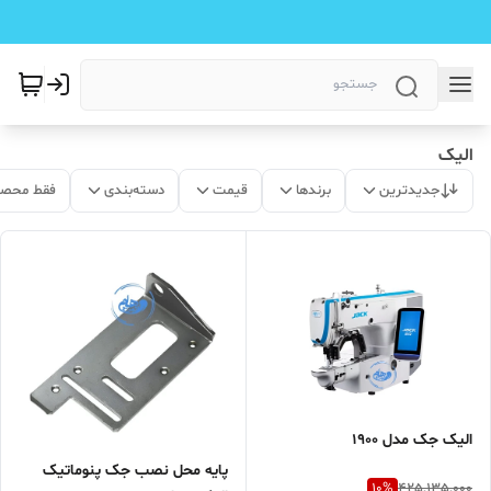
الیک
جدیدترین
برندها
قیمت
دسته‌بندی
فقط محصو
الیک جک مدل 1900
پایه محل نصب جک پنوماتیک
10
%
425,135,000