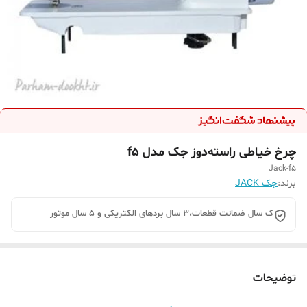
چرخ خیاطی راسته‌دوز جک مدل f5
Jack-f5
برند:
جک JACK
ک سال ضمانت قطعات،3 سال بردهای الکتریکی و 5 سال موتور
توضیحات