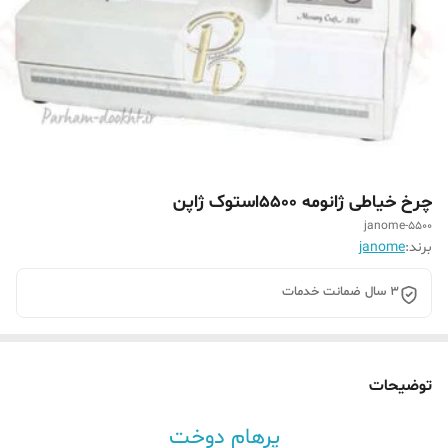
چرخ خیاطی ژانومه 5500استوک ژاپن
janome-5500
برند:
janome
3 سال ضمانت خدمات
توضیحات
پرهام دوخت