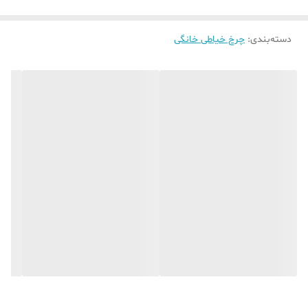
قابلیت دوخت پارچه
تا 10 لایه پارچه
های ضخیم
دسته‌بندی
:
قابلیت دوخت جادگمه
چرخ خیاطی خانگی
دارد
سیستم تنظیم فشار
دارد
پایه
قابلیت تنظیم طول و
دارد
عرض دوخت
جعبه
دارد
جنس بدنه
فلزی