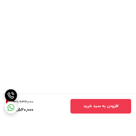
8
%
27,933,000
افزودن به سبد خرید
25,520,000