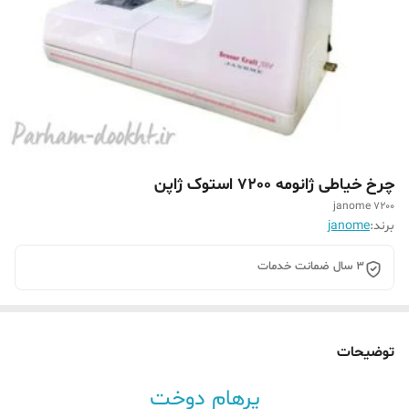
چرخ خیاطی ژانومه 7200 استوک ژاپن
janome 7200
برند:
janome
3 سال ضمانت خدمات
توضیحات
پرهام دوخت