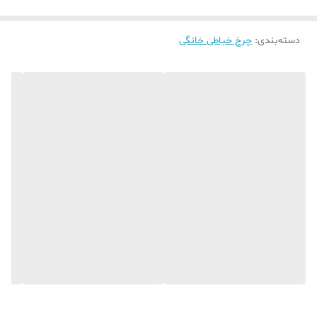
سیم جمع کن اتومات ، نمایش گر دوخت ، اهرم تنظیم موقعیت کاربر و
چراغ روشنایی برای دوخت
زیادی از اشکال زیبا و چشم نواز دست پیدا کند .
دسته‌بندی
:
چرخ خیاطی خانگی
لوازم جانبی چرخ شامل : درب جعبه ، مبدل برق 110 به 220 ، پدال کنترل
سرعت و پک کامل پایه و لوازمات متفرقه میباشد.
برای مشاهده مدل های مختلف چرخ های پرهام دوخت روی لینک کلیک
کنید.