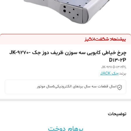
چرخ خیاطی کابویی سه سوزن ظریف دوز جک JK-9270-
D13-2P
JK-927-D-13-2PL
برند:
جک JACK
۱سال قطعات سه سال بردهای الکترونیکی‌۵سال موتور
توضیحات
پرهام دوخت