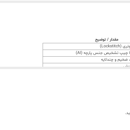
مقدار / توضیح
Locksti)
 ضخیم و چندلایه
رزش
برن پایه، تنظیم سرعت، تنظیم موقعیت سوزن
د.
نترل کشش اتومات؛ نخ در سرعت‌های بالا پاره نمی‌شود
ه و طراحی ایزوله مسیر حرکت میل‌میلک
ها، دوخت جین، لباس ورزشی، ضخیم‌دوزی و…