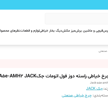
پرس
قیچی و ماشین برش
میز مکش
دیگ بخار خیاطی
لوازم و قطعات
نظرهای محصول
 صنعتی
خ خیاطی راسته دوز فول اتومات جکA5e-AMH2 JACK
Jack-a5e am
ند:
جک JACK
ته‌بندی
:
چرخ خیاطی صنعتی