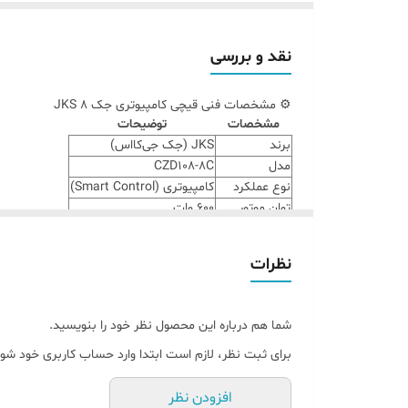
نقد و بررسی
⚙️ مشخصات فنی قیچی کامپیوتری جک JKS ۸
مشخصات
توضیحات
برند
JKS (جک جی‌کا‌اس)
مدل
CZD108-8C
نوع عملکرد
کامپیوتری (Smart Control)
توان موتور
۶۰۰ وات
ولتاژ برق
۲۲۰ ولت AC
ارتفاع برش
تا ۱۴ سانتی‌متر
نظرات
سایز تیغه
۸ اینچ (۲۰ سانتی‌متر)
جنس تیغه
فولاد ضد زنگ
سیستم تیزکن
اتوماتیک
شما هم درباره این محصول نظر خود را بنویسید.
وزن دستگاه
حدود ۲۰ کیلوگرم
کشور سازنده
چین
برای ثبت نظر، لازم است ابتدا وارد حساب کاربری خود شوی
گارانتی
۶ ماه گارانتی پرهام دوخت
افزودن نظر