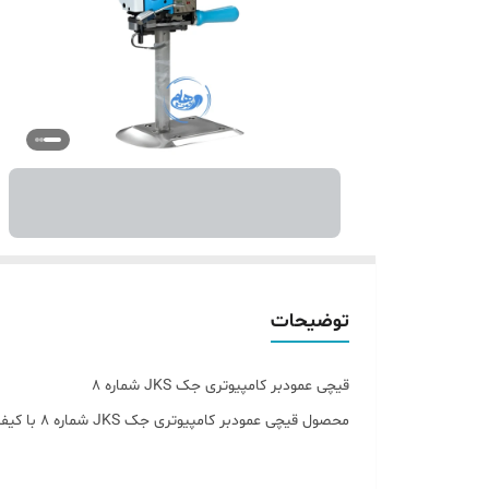
توضیحات
قیچی عمودبر کامپیوتری جک JKS شماره ۸
محصول قیچی عمودبر کامپیوتری جک JKS شماره ۸ با کیفیت عالی.