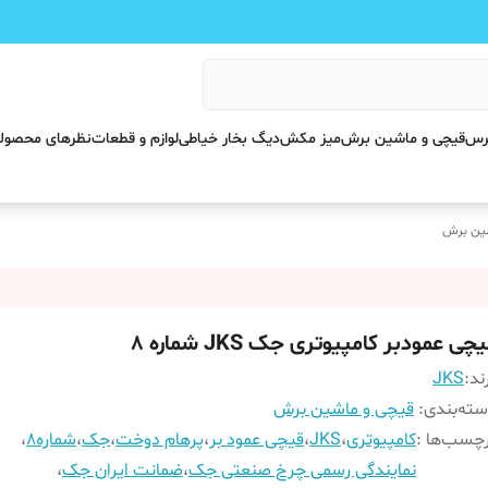
پرس
قیچی و ماشین برش
میز مکش
دیگ بخار خیاطی
لوازم و قطعات
نظرهای محصول
شین برش
چی عمودبر کامپیوتری جک JKS شماره ۸
ند:
JKS
ته‌بندی
:
قیچی و ماشین برش
چسب‌ها :
کامپیوتری
،
JKS
،
قیچی عمود بر
،
پرهام دوخت
،
جک
،
شماره8
،
نمایندگی رسمی چرخ صنعتی جک
،
ضمانت ایران جک
،