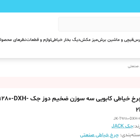
پرس
قیچی و ماشین برش
میز مکش
دیگ بخار خیاطی
لوازم و قطعات
نظرهای محصول
 صنعتی
چرخ خیاطی کابویی سه سوزن ضخیم دوز
2
JK-T9280-DXH-
ند:
جک JACK
ته‌بندی
:
چرخ خیاطی صنعتی