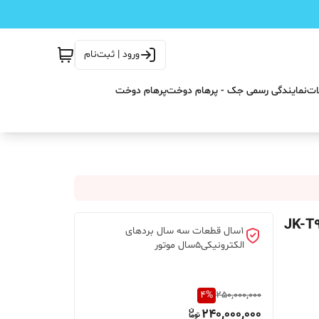
ورود | ثبت‌نام
ات
نمایندگی رسمی جک - پرهام دوخت
پرهام دوخت
 جک JK-T9280-DXH-
۱سال قطعات سه سال بردهای
الکترونیکی‌۵سال موتور
4
%
250,000,000
240,000,000