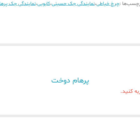
چسب‌ها :
چرخ خیاطی
،
نمایندگی جک حسینی
،
کابویی
،
نمایندگی جک پره
پرهام دوخت
به کنید.
 سوزنه ) وجود دارد که زیبایی و استحکام بیشتری به این تولیدات می دهد.