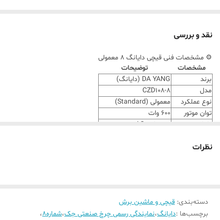
نقد و بررسی
⚙️ مشخصات فنی قیچی دایانگ ۸ معمولی
مشخصات
توضیحات
برند
DA YANG (دایانگ)
مدل
CZD108-8
نوع عملکرد
معمولی (Standard)
توان موتور
۶۰۰ وات
ولتاژ برق
۲۲۰ ولت AC
ارتفاع برش
تا ۱۴ سانتی‌متر
نظرات
سایز تیغه
۸ اینچ (۲۰ سانتی‌متر)
جنس تیغه
فولاد ضد زنگ
سیستم تیزکن
دستی یا اتوماتیک ساده
وزن دستگاه
حدود ۲۰ کیلوگرم
کشور سازنده
چین
دسته‌بندی
:
قیچی و ماشین برش
گارانتی
۶ ماه گارانتی پرهام دوخت
برچسب‌ها :
دایانگ
،
نمایندگی رسمی چرخ صنعتی جک
،
شماره8
،