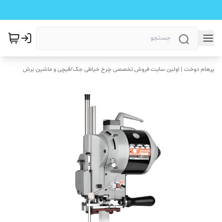
پرهام دوخت | اولین سایت فروش تخصصی چرخ خیاطی جک
/
قیچی و ماشین برش