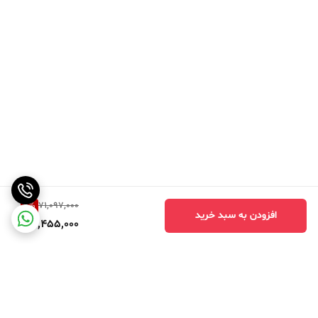
9
%
71,097,000
افزودن به سبد خرید
64,455,000