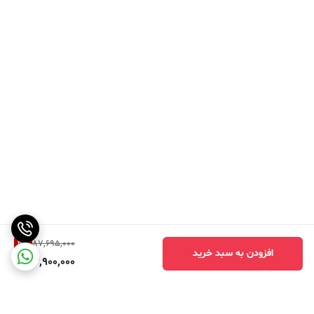
4
%
87,695,000
افزودن به سبد خرید
83,900,000