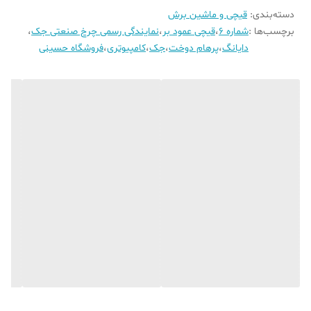
کشور سازنده
چین
دسته‌بندی
:
قیچی و ماشین برش
گارانتی
۶ ماه گارانتی پرهام دوخت
برچسب‌ها :
شماره 6
،
قیچی عمود بر
،
نمایندگی رسمی چرخ صنعتی جک
،
دایانگ
،
پرهام دوخت
،
جک
،
کامپیوتری
،
فروشگاه حسینی