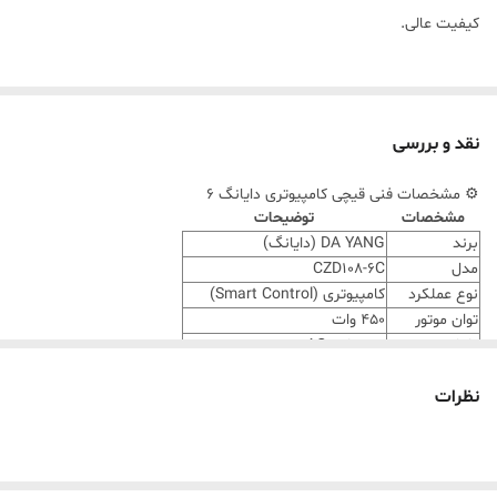
کیفیت عالی.
نقد و بررسی
⚙️ مشخصات فنی قیچی کامپیوتری دایانگ ۶
مشخصات
توضیحات
برند
DA YANG (دایانگ)
مدل
CZD108-6C
نوع عملکرد
کامپیوتری (Smart Control)
توان موتور
۴۵۰ وات
ولتاژ برق
۲۲۰ ولت AC
ارتفاع برش
تا ۱۰ سانتی‌متر
نظرات
سایز تیغه
۶ اینچ (۱۵ سانتی‌متر)
جنس تیغه
فولاد ضد زنگ (Stainless Steel)
سیستم تیزکن
اتوماتیک
وزن دستگاه
حدود ۱۹ کیلوگرم