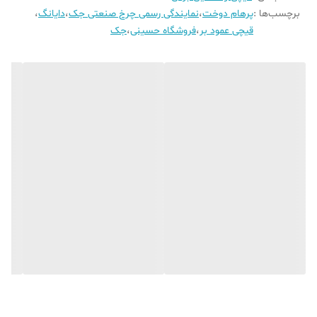
ابعاد تقریبی
۳۲ × ۴۰ × ۷۶ سانتی‌متر
برچسب‌ها :
پرهام دوخت
،
نمایندگی رسمی چرخ صنعتی جک
،
دایانگ
،
کشور سازنده
چین
قیچی عمود بر
،
فروشگاه حسینی
،
جک
نوع عملکرد
عمودبر با موتور الکتریکی کم‌صدا
استانداردها
دارای گواهی کیفیت ISO9001 و CE اروپا