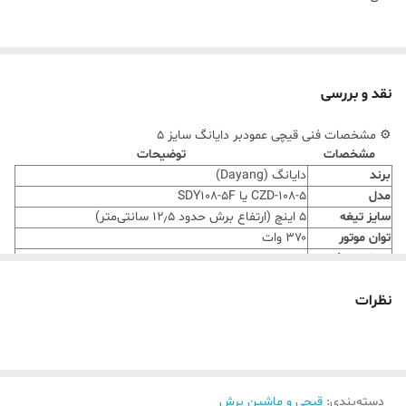
نقد و بررسی
⚙️ مشخصات فنی قیچی عمودبر دایانگ سایز ۵
مشخصات
توضیحات
برند
دایانگ (Dayang)
مدل
CZD-108-5 یا SDY108-5F
سایز تیغه
۵ اینچ (ارتفاع برش حدود ۱۲٫۵ سانتی‌متر)
توان موتور
۳۷۰ وات
ولتاژ مصرفی
۲۲۰ ولت برق شهری
سیستم تیزکن
اتوماتیک
تیغه
نظرات
ضخامت قابل
تا حدود ۸ سانتی‌متر
برش
وزن دستگاه
حدود ۱۸ کیلوگرم
مناسب برای برش پارچه ضخیم، جین، کتان، تریکو،
کاربردها
پارچه‌های چندلایه
دسته‌بندی
:
قیچی و ماشین برش