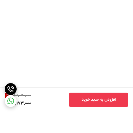
3
%
53,070,000
افزودن به سبد خرید
51,173,000