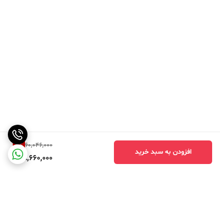
2
%
60,046,000
افزودن به سبد خرید
58,660,000