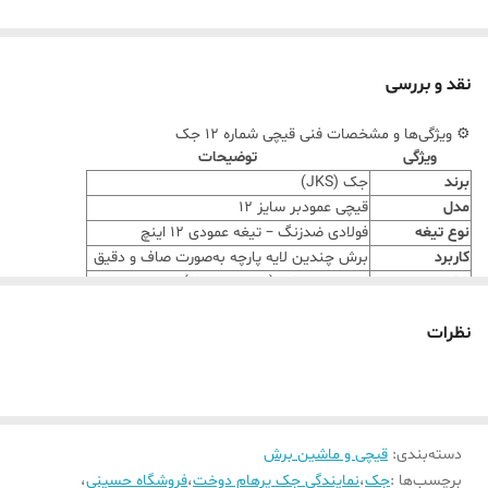
نقد و بررسی
⚙️ ویژگی‌ها و مشخصات فنی قیچی شماره ۱۲ جک
ویژگی
توضیحات
برند
جک (JKS)
مدل
قیچی عمودبر سایز ۱۲
نوع تیغه
فولادی ضدزنگ – تیغه عمودی ۱۲ اینچ
کاربرد
برش چندین لایه پارچه به‌صورت صاف و دقیق
توان موتور
حدود ۵۵۰ وات (بسته به مدل)
منبع تغذیه
برق شهری ۲۲۰ ولت
نظرات
سرعت و عملکرد
موتور پرقدرت با سرعت برش بالا
جنس بدنه
آلیاژ مقاوم در برابر ضربه و حرارت
مناسب برای
کارگاه‌های تولیدی، مزون‌ها، کارخانجات پوشاک
گارانتی
ضمانت اصلی شرکت جک
دسته‌بندی
:
قیچی و ماشین برش
برچسب‌ها :
جک
،
نمایندگی جک پرهام دوخت
،
فروشگاه حسینی
،