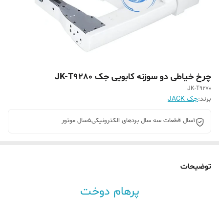
چرخ خیاطی دو سوزنه کابویی جک JK-T9280
JK-T9270
برند:
جک JACK
۱سال قطعات سه سال بردهای الکترونیکی‌۵سال موتور
توضیحات
پرهام دوخت