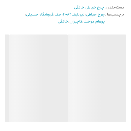
وزن تقریبی
حدود ۷.۵ کیلوگرم
مناسب برای پارچه‌های ضخیم، نازک و کشی
دسته‌بندی
:
چرخ خیاطی خانگی
کشور سازنده
ایران (تحت لیسانس اروپا)
برچسب‌ها :
چرخ خیاطی
،
نیولایف4084
،
جک
،
فروشگاه حسینی
،
گارانتی
گارانتی رسمی کاچیران
کاربری آسان برای مبتدیان و حرفه‌ای‌ها
پرهام دوخت
،
کاچیران
،
خانگی