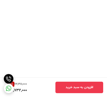
12
%
62,411,000
افزودن به سبد خرید
54,732,000