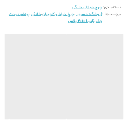
توان موتور
۸۵ وات
دسته‌بندی
:
چرخ خیاطی خانگی
کشور سازنده
ایران (تحت لیسانس اروپا)
برچسب‌ها :
فروشگاه حسینی
،
چرخ خیاطی
،
کاچیران
،
خانگی
،
پرهام دوخت
،
گارانتی
گارانتی رسمی کاچیران
جک
،
ژانینا 4010 پلاس