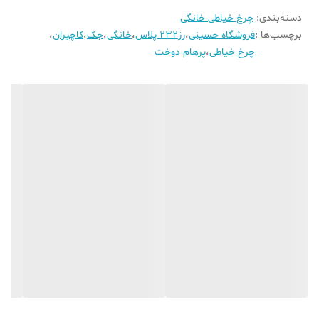
وزن تقریبی
6 کیلوگرم
دسته‌بندی
:
چرخ خیاطی خانگی
گارانتی
36 ماهه شرکت کاچیران
برچسب‌ها :
فروشگاه حسینی
،
رز232 پلاس
،
خانگی
،
جک
،
کاچیران
،
کشور سازنده
ایران
چرخ خیاطی
،
پرهام دوخت