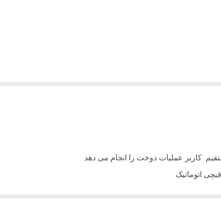
تقیم کاربر عملیات دوخت را انجام می دهد
یچی اتوماتیک
گر سردوزهای معمولی
ستم می توان بهترین کشش برای دوخت انواع پارچه را با تنظیم کردن شی