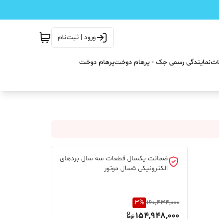
ورود | ثبت‌نام
ات
نمایندگی رسمی جک - پرهام دوخت
پرهام دوخت
ضمانت یکسال قطعات سه سال بردهای
الکترونیکی ۵سال موتور
3
%
160,434,000
154,948,000