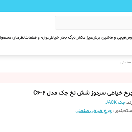
پرس
قیچی و ماشین برش
میز مکش
دیگ بخار خیاطی
لوازم و قطعات
نظرهای محصول
 صنعتی
رخ خیاطی سردوز شش نخ جک مدل C6-6
ند:
جک JACK
ته‌بندی
:
چرخ خیاطی صنعتی